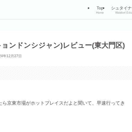
Top
シュタイナ
Home
Waldorf Edu
ョンドンシジャン)レビュー(東大門区)
24年12月27日
。
たら京東市場がホットプレイスだよと聞いて、早速行ってき