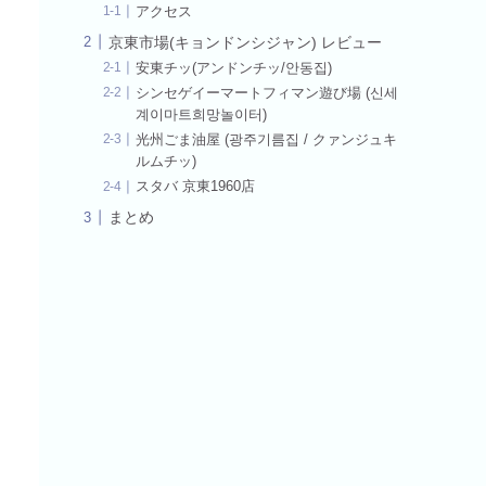
アクセス
京東市場(キョンドンシジャン) レビュー
安東チッ(アンドンチッ/안동집)
シンセゲイーマートフィマン遊び場 (신세
계이마트희망놀이터)
光州ごま油屋 (광주기름집 / クァンジュキ
ルムチッ)
スタバ 京東1960店
まとめ