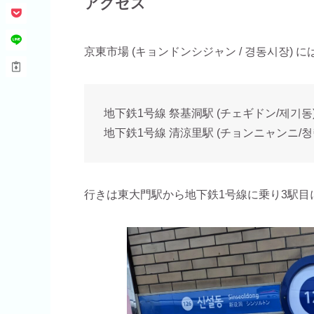
アクセス
京東市場 (キョンドンシジャン / 경동시장)
地下鉄1号線 祭基洞駅 (チェギドン/제기동
地下鉄1号線 清涼里駅 (チョンニャンニ/청
行きは東大門駅から地下鉄1号線に乗り3駅