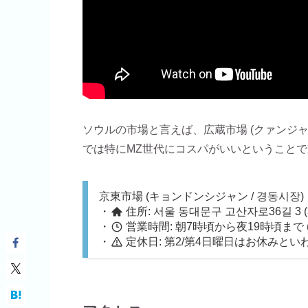
ソウルの市場と言えば、広蔵市場 (クァンジャ
では特にMZ世代にコスパがいいということ
京東市場 (キョンドンシジャン / 경동시장)
・
住所: 서울 동대문구 고산자로36길 3 (3, Gosan
・
営業時間: 朝7時頃から夜19時頃まで
・
定休日: 第2/第4日曜日はお休みと