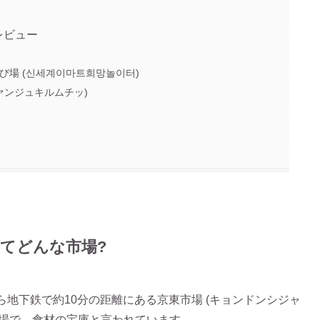
レビュー
場 (신세계이마트희망놀이터)
クァンジュキルムチッ)
ってどんな市場?
ら地下鉄で約10分の距離にある京東市場 (キョンドンシジャ
い市場で、食材の宝庫と言われています。