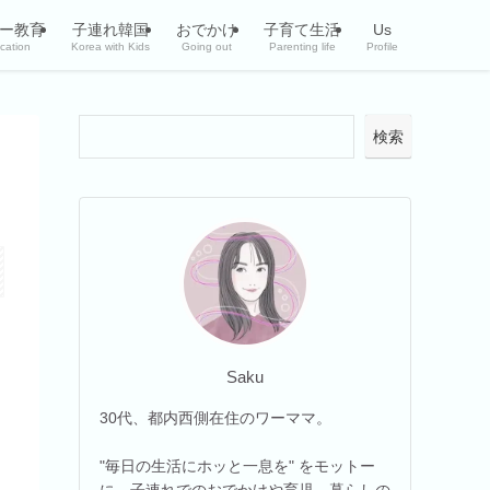
ー教育
子連れ韓国
おでかけ
子育て生活
Us
cation
Korea with Kids
Going out
Parenting life
Profile
検索
Saku
30代、都内西側在住のワーママ。
"毎日の生活にホッと一息を" をモットー
に、子連れでのおでかけや育児、暮らしの