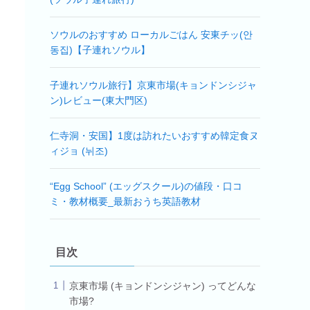
ソウルのおすすめ ローカルごはん 安東チッ(안
동집)【子連れソウル】
子連れソウル旅行】京東市場(キョンドンシジャ
ン)レビュー(東大門区)
仁寺洞・安国】1度は訪れたいおすすめ韓定食ヌ
ィジョ (뉘조)
“Egg School” (エッグスクール)の値段・口コ
ミ・教材概要_最新おうち英語教材
目次
京東市場 (キョンドンシジャン) ってどんな
市場?